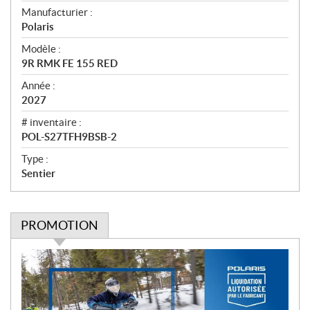
e
Manufacturier :
r
Polaris
ç
u
Modèle :
9R RMK FE 155 RED
Année :
2027
# inventaire :
POL-S27TFH9BSB-2
Type :
Sentier
PROMOTION
P
r
o
m