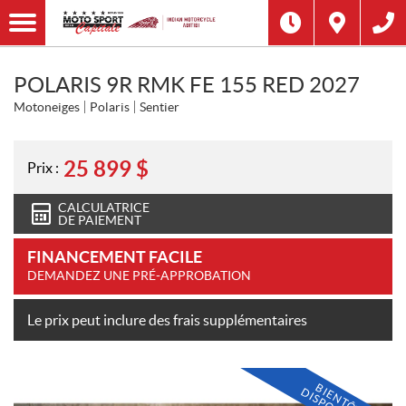
POLARIS 9R RMK FE 155 RED 2027
Motoneiges
Polaris
Sentier
25 899
$
Prix :
CALCULATRICE
DE PAIEMENT
FINANCEMENT FACILE
DEMANDEZ UNE PRÉ-APPROBATION
Le prix peut inclure des frais supplémentaires
B
E
N
T
Ô
T
I
S
P
O
N
I
B
L