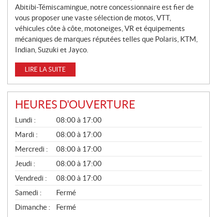
Abitibi-Témiscamingue, notre concessionnaire est fier de
E
vous proposer une vaste sélection de motos, VTT,
S
véhicules côte à côte, motoneiges, VR et équipements
mécaniques de marques réputées telles que Polaris, KTM,
Indian, Suzuki et Jayco.
LIRE LA SUITE
HEURES D'OUVERTURE
G
Lundi :
08:00 à 17:00
É
N
Mardi :
08:00 à 17:00
É
Mercredi :
08:00 à 17:00
R
A
Jeudi :
08:00 à 17:00
L
Vendredi :
08:00 à 17:00
Samedi :
Fermé
Dimanche :
Fermé