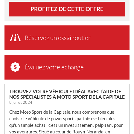
PROFITEZ DE CETTE OFFRE
Réservez un essai routier
Évaluez votre échange
N
TROUVEZ VOTRE VÉHICULE IDÉAL AVEC L’AIDE DE
NOS SPÉCIALISTES À MOTO SPORT DE LA CAPITALE
O
8 juillet 2024
U
V
Chez Moto Sport de la Capitale, nous comprenons que
E
choisir le véhicule de powersports parfait est bien plus
L
qu’un simple achat : c’est un investissement palpitant pour
L
vos aventures. Situé au cœur de Rouyn-Noranda, en