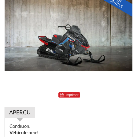
I
D
E
Imprimer
APERÇU
A
Condition:
p
Véhicule neuf