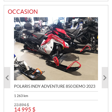
OCCASION
POLARIS INDY ADVENTURE 850 DEMO 2023
HO
1 263
km
7 
23 894
$
14 995
$