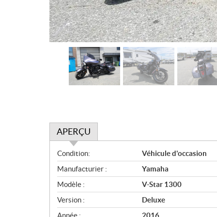
APERÇU
A
Condition:
Véhicule d'occasion
p
Manufacturier :
Yamaha
e
r
Modèle :
V-Star 1300
ç
Version :
Deluxe
u
Année :
2016