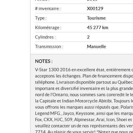
# inventaire :
X00129
Type :
Tourisme
Kilométrage :
45 277
km
Cylindres :
2
Transmission :
Manuelle
N
NOTES :
o
V-Star 1300 2016 en excellent état, entièrement d'
t
acceptons les échanges. Plan de financement disponi
e
téléphone. Livraison disponible partout au Québec,
s
important et diversifié inventaire et la plus grand
nord de l’Ontario, nous sommes sans contredit le l
la Capitale et Indian Motorcycle Abitibi, Toujours 
vous offrons les marques aussi réputés que; Polar
Legend MFG., Jayco, Keystone, ainsi que les marq
Fox, CKX, HJC, 509, Alpinestar, Arai, Icon, Shoei 
veuillez contacter un de nos représentants des ve
7714. Au plaisir de vous servir! *Notez que nous 