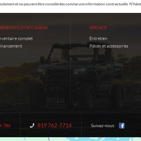
f seulement et ne peuvent être considérées comme une information contractuelle. N'hésite
PRODUITS D'OCCASION
SERVICE
nventaire complet
Entretien
inancement
Pièces et accessoires
819 762-7714
Information :
X 7B6
Suivez-nous