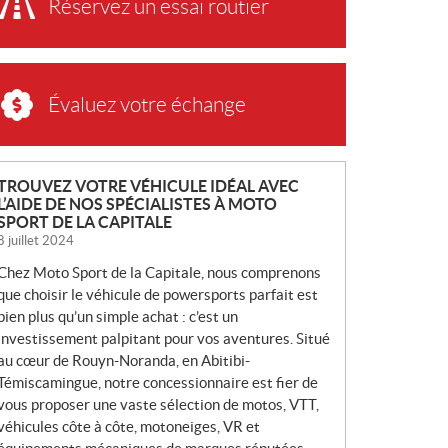
Réservez un essai routier
Évaluez votre échange
N
TROUVEZ VOTRE VÉHICULE IDÉAL AVEC
L’AIDE DE NOS SPÉCIALISTES À MOTO
O
SPORT DE LA CAPITALE
U
8 juillet 2024
V
Chez Moto Sport de la Capitale, nous comprenons
E
que choisir le véhicule de powersports parfait est
L
bien plus qu’un simple achat : c’est un
L
investissement palpitant pour vos aventures. Situé
E
au cœur de Rouyn-Noranda, en Abitibi-
S
Témiscamingue, notre concessionnaire est fier de
vous proposer une vaste sélection de motos, VTT,
véhicules côte à côte, motoneiges, VR et