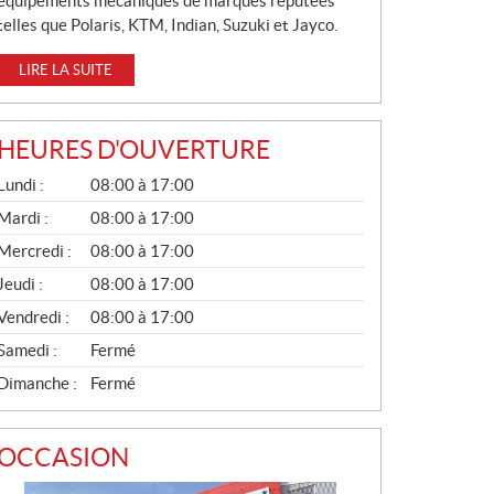
équipements mécaniques de marques réputées
telles que Polaris, KTM, Indian, Suzuki et Jayco.
LIRE LA SUITE
HEURES D'OUVERTURE
G
Lundi :
08:00 à 17:00
É
N
Mardi :
08:00 à 17:00
É
Mercredi :
08:00 à 17:00
R
A
Jeudi :
08:00 à 17:00
L
Vendredi :
08:00 à 17:00
Samedi :
Fermé
Dimanche :
Fermé
OCCASION