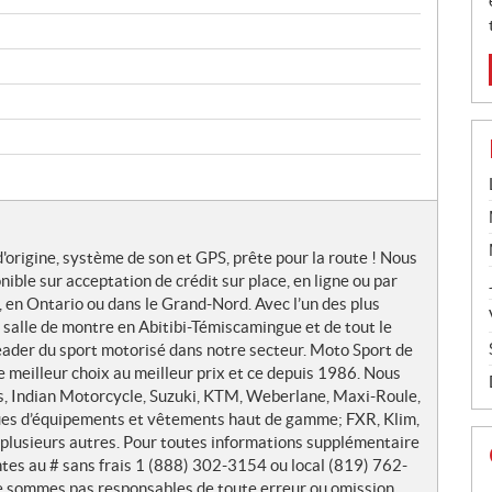
origine, système de son et GPS, prête pour la route ! Nous
ble sur acceptation de crédit sur place, en ligne ou par
 en Ontario ou dans le Grand-Nord. Avec l’un des plus
e salle de montre en Abitibi-Témiscamingue et de tout le
eader du sport motorisé dans notre secteur. Moto Sport de
le meilleur choix au meilleur prix et ce depuis 1986. Nous
is, Indian Motorcycle, Suzuki, KTM, Weberlane, Maxi-Roule,
ues d’équipements et vêtements haut de gamme; FXR, Klim,
et plusieurs autres. Pour toutes informations supplémentaire
ntes au # sans frais 1 (888) 302-3154 ou local (819) 762-
ne sommes pas responsables de toute erreur ou omission