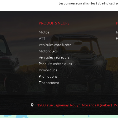
Les données sont affichées à titre indicati
PRODUITS NEUFS
Motos
I
VTT
F
Véhicules côte à côte
Motoneiges
Véhicules récréatifs
Produits mécaniques
Remorques
Promotions
Financement
C
M
o
o
1200, rue Saguenay
,
Rouyn-Noranda
(Québec)
J9
n
t
t
o