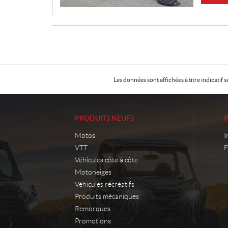
X
:
Les données sont affichées à titre indicati
PRODUITS NEUFS
Motos
I
VTT
F
Véhicules côte à côte
Motoneiges
Véhicules récréatifs
Produits mécaniques
Remorques
Promotions