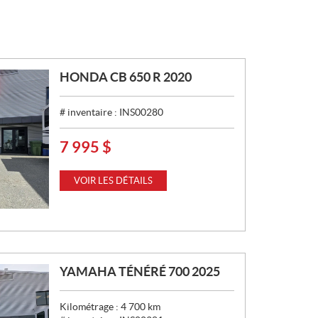
HONDA CB 650 R 2020
# inventaire :
INS00280
7 995
$
P
R
I
VOIR LES DÉTAILS
X
:
YAMAHA TÉNÉRÉ 700 2025
Kilométrage :
4 700
km