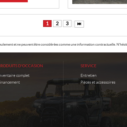
1
2
3
f seulement et ne peuvent être considérées comme une information contractuelle. N'hésite
PRODUITS D'OCCASION
SERVICE
nventaire complet
Entretien
inancement
Pièces et accessoires