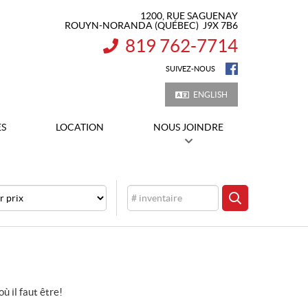
1200, RUE SAGUENAY
ROUYN-NORANDA
(QUÉBEC)
J9X 7B6
819 762-7714
INFORMATION :
SUIVEZ-NOUS
ENGLISH
ES
LOCATION
NOUS JOINDRE
Inventaire
CHERCHER
où il faut être!