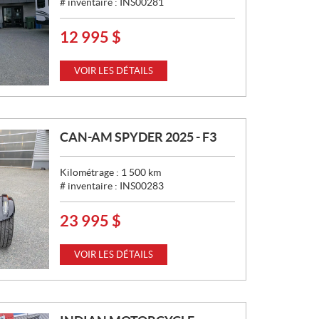
# inventaire :
INS00281
12 995
$
P
R
I
VOIR LES DÉTAILS
X
:
CAN-AM SPYDER 2025 - F3
Kilométrage :
1 500
km
# inventaire :
INS00283
23 995
$
P
R
I
VOIR LES DÉTAILS
X
: