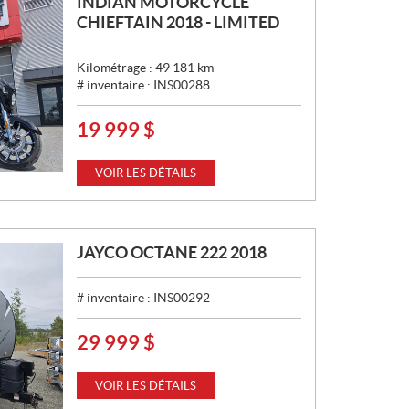
INDIAN MOTORCYCLE
CHIEFTAIN 2018 - LIMITED
Kilométrage :
49 181
km
# inventaire :
INS00288
19 999
$
P
R
I
VOIR LES DÉTAILS
X
:
JAYCO OCTANE 222 2018
# inventaire :
INS00292
29 999
$
P
R
I
VOIR LES DÉTAILS
X