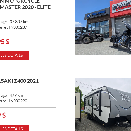
AN MOTORCYCLE
ASTER 2020 - ELITE
age :
37 807
km
aire :
INS00287
95
$
 LES DÉTAILS
AKI Z400 2021
age :
479
km
aire :
INS00290
9
$
 LES DÉTAILS