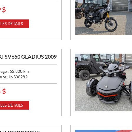
9
$
 LES DÉTAILS
I SV650 GLADIUS 2009
age :
52 800
km
aire :
INS00282
5
$
 LES DÉTAILS