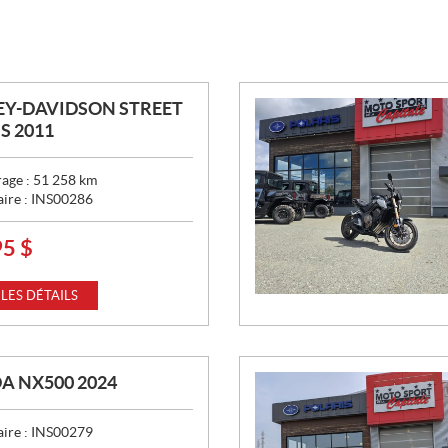
EY-DAVIDSON STREET
S 2011
age :
51 258
km
aire :
INS00286
95
$
 LES DÉTAILS
 NX500 2024
aire :
INS00279