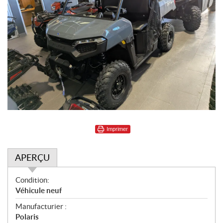
Imprimer
APERÇU
A
Condition:
p
Véhicule neuf
e
Manufacturier :
r
Polaris