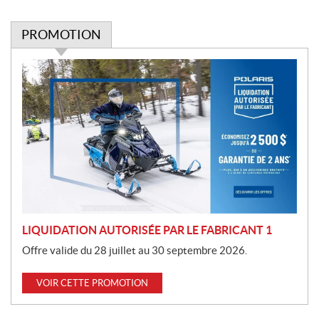
PROMOTION
P
r
o
m
o
t
i
o
n
LIQUIDATION AUTORISÉE PAR LE FABRICANT 1
Offre valide du 28 juillet au 30 septembre 2026.
VOIR CETTE PROMOTION