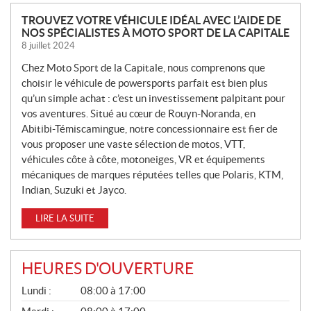
N
TROUVEZ VOTRE VÉHICULE IDÉAL AVEC L’AIDE DE
NOS SPÉCIALISTES À MOTO SPORT DE LA CAPITALE
O
8 juillet 2024
U
V
Chez Moto Sport de la Capitale, nous comprenons que
E
choisir le véhicule de powersports parfait est bien plus
L
qu’un simple achat : c’est un investissement palpitant pour
L
vos aventures. Situé au cœur de Rouyn-Noranda, en
Abitibi-Témiscamingue, notre concessionnaire est fier de
E
vous proposer une vaste sélection de motos, VTT,
S
véhicules côte à côte, motoneiges, VR et équipements
mécaniques de marques réputées telles que Polaris, KTM,
Indian, Suzuki et Jayco.
LIRE LA SUITE
HEURES D'OUVERTURE
G
Lundi :
08:00 à 17:00
É
N