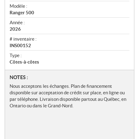
ç
u
Modèle :
Ranger 500
Année :
2026
# inventaire :
INS00152
Type :
Côtes-à-côtes
N
NOTES :
o
Nous acceptons les échanges. Plan de financement
t
disponible sur acceptation de crédit sur place, en ligne ou
e
par téléphone. Livraison disponible partout au Québec, en
s
Ontario ou dans le Grand-Nord.