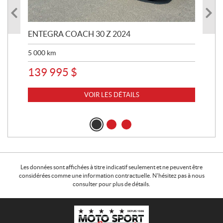
ENTEGRA COACH 30 Z 2024
ST
5 000
km
8 
139 995
$
VOIR LES DÉTAILS
Les données sont affichées à titre indicatif seulement et ne peuvent être
considérées comme une information contractuelle. N'hésitez pas à nous
consulter pour plus de détails.
C
M
o
o