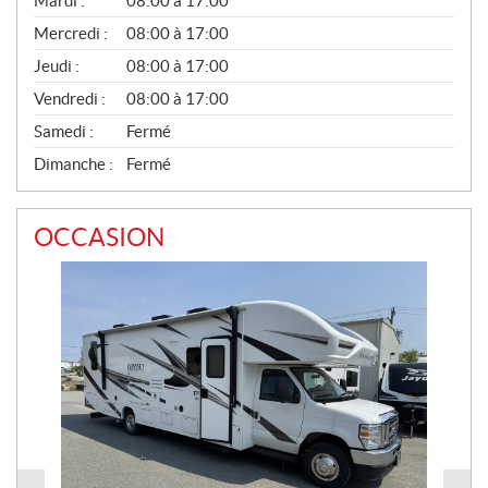
Mardi :
08:00 à 17:00
É
Mercredi :
08:00 à 17:00
R
A
Jeudi :
08:00 à 17:00
L
Vendredi :
08:00 à 17:00
Samedi :
Fermé
Dimanche :
Fermé
OCCASION