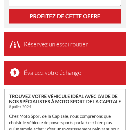
PROFITEZ DE CETTE OFFRE
Réservez un essai routier
Évaluez votre échange
N
TROUVEZ VOTRE VÉHICULE IDÉAL AVEC L’AIDE DE
NOS SPÉCIALISTES À MOTO SPORT DE LA CAPITALE
O
8 juillet 2024
U
V
Chez Moto Sport de la Capitale, nous comprenons que
E
choisir le véhicule de powersports parfait est bien plus
L
qu’un simple achat : c’est un investissement palpitant pour