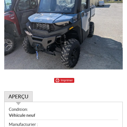
Imprimer
APERÇU
A
Condition:
p
Véhicule neuf
e
Manufacturier :