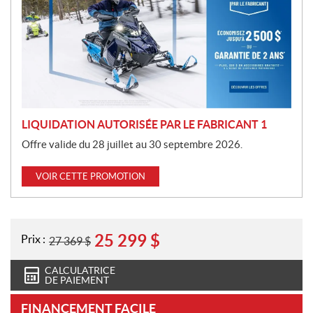
m
o
t
i
o
n
LIQUIDATION AUTORISÉE PAR LE FABRICANT 1
Offre valide du 28 juillet au 30 septembre 2026.
VOIR CETTE PROMOTION
25 299
$
Prix :
27 369
$
CALCULATRICE
DE PAIEMENT
FINANCEMENT FACILE