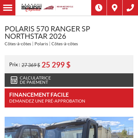
POLARIS 570 RANGER SP
NORTHSTAR 2026
Côtes-à-côtes
Polaris
Côtes-à-côtes
25 299
$
Prix :
27 369
$
CALCULATRICE
DE PAIEMENT
FINANCEMENT FACILE
DEMANDEZ UNE PRÉ-APPROBATION