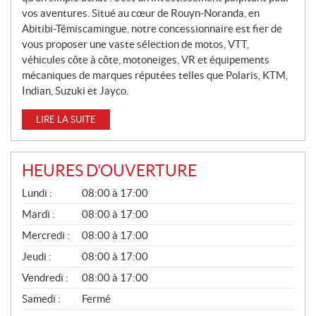
L
vos aventures. Situé au cœur de Rouyn-Noranda, en
Abitibi-Témiscamingue, notre concessionnaire est fier de
E
vous proposer une vaste sélection de motos, VTT,
S
véhicules côte à côte, motoneiges, VR et équipements
mécaniques de marques réputées telles que Polaris, KTM,
Indian, Suzuki et Jayco.
LIRE LA SUITE
HEURES D'OUVERTURE
G
Lundi :
08:00 à 17:00
É
N
Mardi :
08:00 à 17:00
É
Mercredi :
08:00 à 17:00
R
A
Jeudi :
08:00 à 17:00
L
Vendredi :
08:00 à 17:00
Samedi :
Fermé