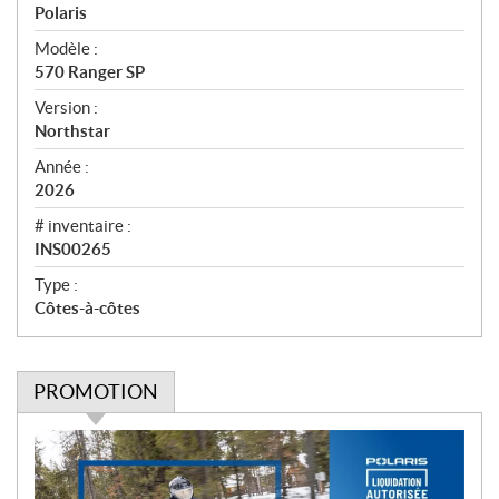
r
Polaris
ç
u
Modèle :
570 Ranger SP
Version :
Northstar
Année :
2026
# inventaire :
INS00265
Type :
Côtes-à-côtes
PROMOTION
P
r
o