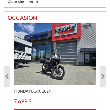
Dimanche :
Fermé
OCCASION
HONDA NX500 2024
STE
7 699
$
15