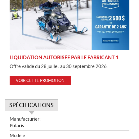
m
o
t
i
o
n
LIQUIDATION AUTORISÉE PAR LE FABRICANT 1
Offre valide du 28 juillet au 30 septembre 2026.
VOIR CETTE PROMOTION
SPÉCIFICATIONS
S
Manufacturier :
p
Polaris
é
Modèle :