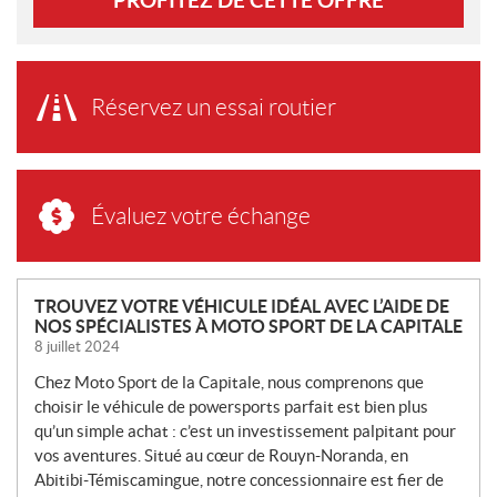
PROFITEZ DE CETTE OFFRE
Réservez un essai routier
Évaluez votre échange
N
TROUVEZ VOTRE VÉHICULE IDÉAL AVEC L’AIDE DE
NOS SPÉCIALISTES À MOTO SPORT DE LA CAPITALE
O
8 juillet 2024
U
V
Chez Moto Sport de la Capitale, nous comprenons que
E
choisir le véhicule de powersports parfait est bien plus
L
qu’un simple achat : c’est un investissement palpitant pour
L
vos aventures. Situé au cœur de Rouyn-Noranda, en
Abitibi-Témiscamingue, notre concessionnaire est fier de
E