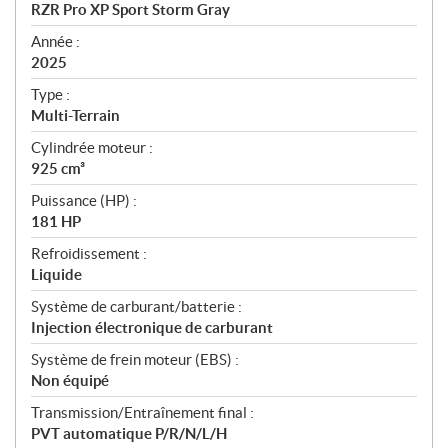
c
RZR Pro XP Sport Storm Gray
i
f
Année :
i
2025
c
Type :
a
Multi-Terrain
t
Cylindrée moteur :
i
925 cm³
o
n
Puissance (HP) :
s
181 HP
Refroidissement :
Liquide
Système de carburant/batterie :
Injection électronique de carburant
Système de frein moteur (EBS) :
Non équipé
Transmission/Entraînement final :
PVT automatique P/R/N/L/H