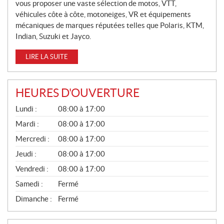
vous proposer une vaste sélection de motos, VTT,
S
véhicules côte à côte, motoneiges, VR et équipements
mécaniques de marques réputées telles que Polaris, KTM,
Indian, Suzuki et Jayco.
LIRE LA SUITE
HEURES D'OUVERTURE
G
Lundi :
08:00 à 17:00
É
N
Mardi :
08:00 à 17:00
É
Mercredi :
08:00 à 17:00
R
A
Jeudi :
08:00 à 17:00
L
Vendredi :
08:00 à 17:00
Samedi :
Fermé
Dimanche :
Fermé