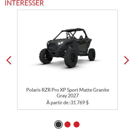
INTÉRESSER
6
Polaris RZR Pro XP Sport Matte Granite
P
Gray 2027
À partir de :
31 769
$