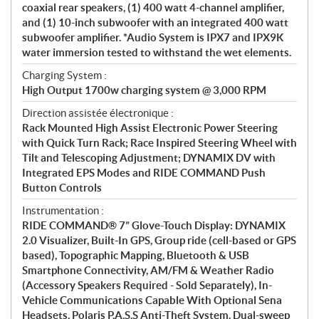
coaxial rear speakers, (1) 400 watt 4-channel amplifier,
and (1) 10-inch subwoofer with an integrated 400 watt
subwoofer amplifier. *Audio System is IPX7 and IPX9K
water immersion tested to withstand the wet elements.
Charging System :
High Output 1700w charging system @ 3,000 RPM
Direction assistée électronique :
Rack Mounted High Assist Electronic Power Steering
with Quick Turn Rack; Race Inspired Steering Wheel with
Tilt and Telescoping Adjustment; DYNAMIX DV with
Integrated EPS Modes and RIDE COMMAND Push
Button Controls
Instrumentation :
RIDE COMMAND® 7” Glove-Touch Display: DYNAMIX
2.0 Visualizer, Built-In GPS, Group ride (cell-based or GPS
based), Topographic Mapping, Bluetooth & USB
Smartphone Connectivity, AM/FM & Weather Radio
(Accessory Speakers Required - Sold Separately), In-
Vehicle Communications Capable With Optional Sena
Headsets, Polaris P.A.S.S Anti-Theft System. Dual-sweep