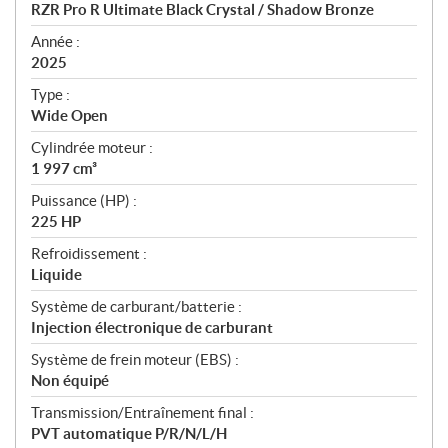
c
RZR Pro R Ultimate Black Crystal / Shadow Bronze
i
f
Année :
i
2025
c
Type :
a
Wide Open
t
Cylindrée moteur :
i
1 997 cm³
o
n
Puissance (HP) :
s
225 HP
Refroidissement :
Liquide
Système de carburant/batterie :
Injection électronique de carburant
Système de frein moteur (EBS) :
Non équipé
Transmission/Entraînement final :
PVT automatique P/R/N/L/H