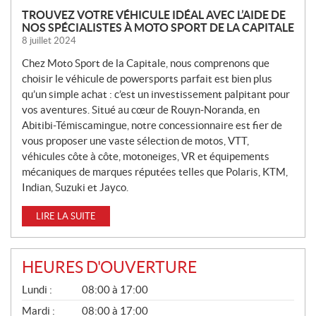
N
TROUVEZ VOTRE VÉHICULE IDÉAL AVEC L’AIDE DE
NOS SPÉCIALISTES À MOTO SPORT DE LA CAPITALE
O
8 juillet 2024
U
V
Chez Moto Sport de la Capitale, nous comprenons que
E
choisir le véhicule de powersports parfait est bien plus
L
qu’un simple achat : c’est un investissement palpitant pour
L
vos aventures. Situé au cœur de Rouyn-Noranda, en
Abitibi-Témiscamingue, notre concessionnaire est fier de
E
vous proposer une vaste sélection de motos, VTT,
S
véhicules côte à côte, motoneiges, VR et équipements
mécaniques de marques réputées telles que Polaris, KTM,
Indian, Suzuki et Jayco.
LIRE LA SUITE
HEURES D'OUVERTURE
G
Lundi :
08:00 à 17:00
É
N
Mardi :
08:00 à 17:00