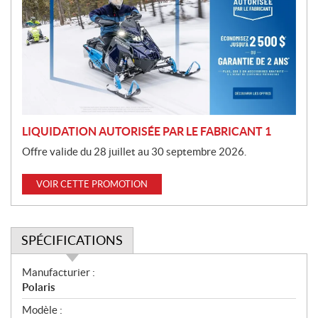
m
o
t
i
o
n
LIQUIDATION AUTORISÉE PAR LE FABRICANT 1
Offre valide du 28 juillet au 30 septembre 2026.
VOIR CETTE PROMOTION
SPÉCIFICATIONS
S
Manufacturier :
p
Polaris
é
Modèle :