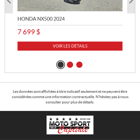
HONDA NX500 2024
STE
7 699
$
15
VOIR LES DÉTAILS
Les données sont affichées à titre indicatif seulement et ne peuvent être
considérées comme une information contractuelle. N'hésitez pas à nous
consulter pour plus de détails.
C
M
o
o
n
t
t
o