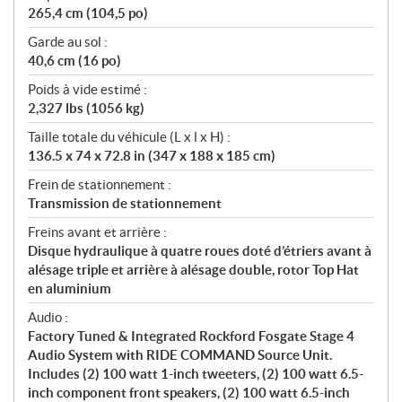
265,4 cm (104,5 po)
Garde au sol :
40,6 cm (16 po)
Poids à vide estimé :
2,327 lbs (1056 kg)
Taille totale du véhicule (L x l x H) :
136.5 x 74 x 72.8 in (347 x 188 x 185 cm)
Frein de stationnement :
Transmission de stationnement
Freins avant et arrière :
Disque hydraulique à quatre roues doté d’étriers avant à
alésage triple et arrière à alésage double, rotor Top Hat
en aluminium
Audio :
Factory Tuned & Integrated Rockford Fosgate Stage 4
Audio System with RIDE COMMAND Source Unit.
Includes (2) 100 watt 1-inch tweeters, (2) 100 watt 6.5-
inch component front speakers, (2) 100 watt 6.5-inch