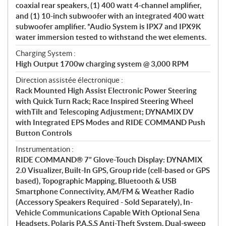
coaxial rear speakers, (1) 400 watt 4-channel amplifier,
and (1) 10-inch subwoofer with an integrated 400 watt
subwoofer amplifier. *Audio System is IPX7 and IPX9K
water immersion tested to withstand the wet elements.
Charging System :
High Output 1700w charging system @ 3,000 RPM
Direction assistée électronique :
Rack Mounted High Assist Electronic Power Steering
with Quick Turn Rack; Race Inspired Steering Wheel
withTilt and Telescoping Adjustment; DYNAMIX DV
with Integrated EPS Modes and RIDE COMMAND Push
Button Controls
Instrumentation :
RIDE COMMAND® 7” Glove-Touch Display: DYNAMIX
2.0 Visualizer, Built-In GPS, Group ride (cell-based or GPS
based), Topographic Mapping, Bluetooth & USB
Smartphone Connectivity, AM/FM & Weather Radio
(Accessory Speakers Required - Sold Separately), In-
Vehicle Communications Capable With Optional Sena
Headsets, Polaris P.A.S.S Anti-Theft System. Dual-sweep