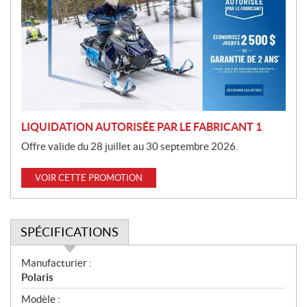
m
o
t
i
o
n
LIQUIDATION AUTORISÉE PAR LE FABRICANT 1
Offre valide du 28 juillet au 30 septembre 2026.
VOIR CETTE PROMOTION
SPÉCIFICATIONS
S
Manufacturier :
p
Polaris
é
Modèle :