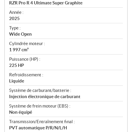
c
RZR Pro R 4 Ultimate Super Graphite
i
f
Année :
i
2025
c
Type :
a
Wide Open
t
Cylindrée moteur :
i
1 997 cm³
o
n
Puissance (HP) :
s
225 HP
Refroidissement :
Liquide
Système de carburant/batterie :
Injection électronique de carburant
Système de frein moteur (EBS) :
Non équipé
Transmission/Entraînement final :
PVT automatique P/R/N/L/H