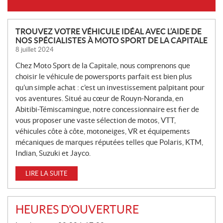
N
TROUVEZ VOTRE VÉHICULE IDÉAL AVEC L’AIDE DE
NOS SPÉCIALISTES À MOTO SPORT DE LA CAPITALE
O
8 juillet 2024
U
V
Chez Moto Sport de la Capitale, nous comprenons que
E
choisir le véhicule de powersports parfait est bien plus
L
qu’un simple achat : c’est un investissement palpitant pour
L
vos aventures. Situé au cœur de Rouyn-Noranda, en
Abitibi-Témiscamingue, notre concessionnaire est fier de
E
vous proposer une vaste sélection de motos, VTT,
S
véhicules côte à côte, motoneiges, VR et équipements
mécaniques de marques réputées telles que Polaris, KTM,
Indian, Suzuki et Jayco.
LIRE LA SUITE
HEURES D'OUVERTURE