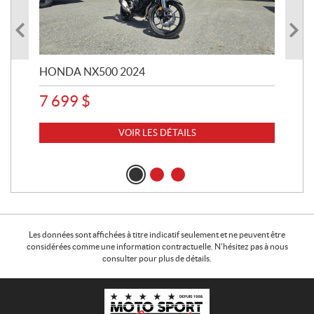
HONDA NX500 2024
STE
7 699
$
15
VOIR LES DÉTAILS
Les données sont affichées à titre indicatif seulement et ne peuvent être
considérées comme une information contractuelle. N'hésitez pas à nous
consulter pour plus de détails.
C
M
o
o