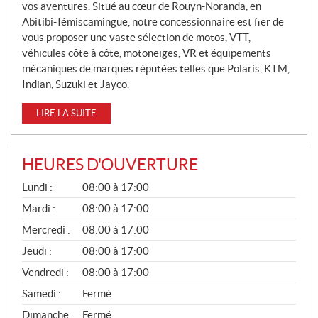
L
vos aventures. Situé au cœur de Rouyn-Noranda, en
Abitibi-Témiscamingue, notre concessionnaire est fier de
E
vous proposer une vaste sélection de motos, VTT,
S
véhicules côte à côte, motoneiges, VR et équipements
mécaniques de marques réputées telles que Polaris, KTM,
Indian, Suzuki et Jayco.
LIRE LA SUITE
HEURES D'OUVERTURE
G
Lundi :
08:00 à 17:00
É
N
Mardi :
08:00 à 17:00
É
Mercredi :
08:00 à 17:00
R
A
Jeudi :
08:00 à 17:00
L
Vendredi :
08:00 à 17:00
Samedi :
Fermé
Dimanche :
Fermé