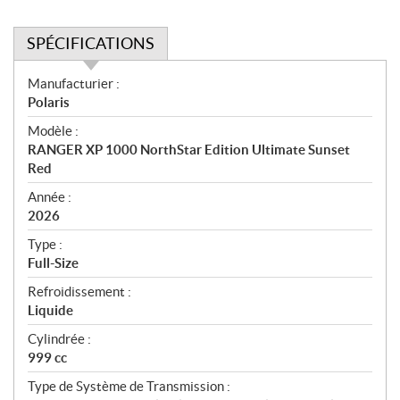
SPÉCIFICATIONS
S
Manufacturier :
p
Polaris
é
Modèle :
c
RANGER XP 1000 NorthStar Edition Ultimate Sunset
i
Red
f
i
Année :
2026
c
a
Type :
t
Full-Size
i
Refroidissement :
o
Liquide
n
s
Cylindrée :
999 cc
Type de Système de Transmission :