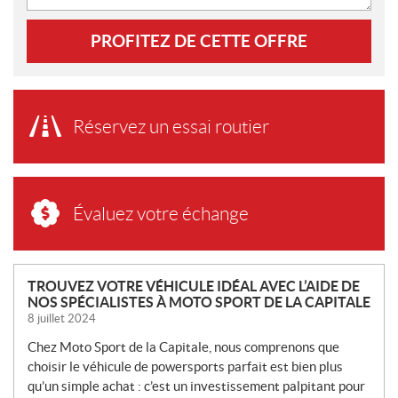
PROFITEZ DE CETTE OFFRE
Réservez un essai routier
Évaluez votre échange
N
TROUVEZ VOTRE VÉHICULE IDÉAL AVEC L’AIDE DE
NOS SPÉCIALISTES À MOTO SPORT DE LA CAPITALE
O
8 juillet 2024
U
V
Chez Moto Sport de la Capitale, nous comprenons que
E
choisir le véhicule de powersports parfait est bien plus
L
qu’un simple achat : c’est un investissement palpitant pour