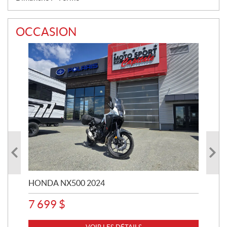
OCCASION
HONDA NX500 2024
STE
7 699
$
15