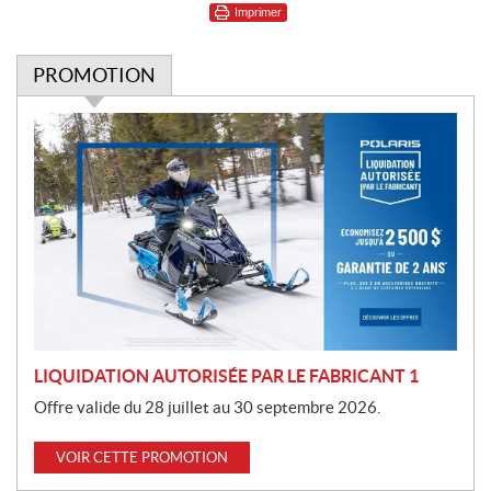
Imprimer
PROMOTION
P
r
o
m
o
t
i
o
n
LIQUIDATION AUTORISÉE PAR LE FABRICANT 1
Offre valide du 28 juillet au 30 septembre 2026.
VOIR CETTE PROMOTION