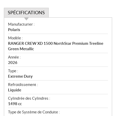
SPÉCIFICATIONS
S
Manufacturier :
p
Polaris
é
Modèle :
c
RANGER CREW XD 1500 NorthStar Premium Treeline
i
Green Metallic
f
i
Année :
2026
c
a
Type :
t
Extreme Duty
i
Refroidissement :
o
Liquide
n
s
Cylindrée des Cylindres :
1498 cc
Type de Système de Conduite :