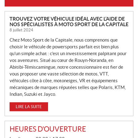
N
TROUVEZ VOTRE VÉHICULE IDÉAL AVEC L’AIDE DE
NOS SPÉCIALISTES À MOTO SPORT DE LA CAPITALE
O
8 juillet 2024
U
V
Chez Moto Sport de la Capitale, nous comprenons que
E
choisir le véhicule de powersports parfait est bien plus
L
qu’un simple achat : c’est un investissement palpitant pour
L
vos aventures. Situé au cœur de Rouyn-Noranda, en
Abitibi-Témiscamingue, notre concessionnaire est fier de
E
vous proposer une vaste sélection de motos, VTT,
S
véhicules côte à côte, motoneiges, VR et équipements
mécaniques de marques réputées telles que Polaris, KTM,
Indian, Suzuki et Jayco.
LIRE LA SUITE
HEURES D'OUVERTURE
G