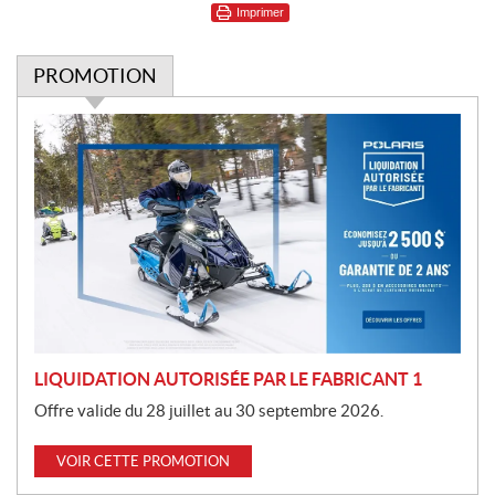
Imprimer
PROMOTION
P
r
o
m
o
t
i
o
n
LIQUIDATION AUTORISÉE PAR LE FABRICANT 1
Offre valide du 28 juillet au 30 septembre 2026.
VOIR CETTE PROMOTION