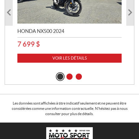
HONDA NX500 2024
STE
7 699
$
15
VOIR LES DÉTAILS
Les données sont affichées à titre indicatif seulement et ne peuvent être
considérées comme une information contractuelle. N'hésitez pas à nous
consulter pour plus de détails.
C
M
o
o