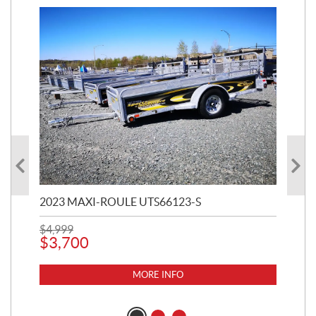
2023 MAXI-ROULE UTS66123-S
202
$
4,999
$
1
$
3,700
MORE INFO