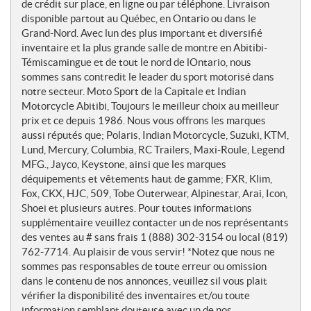
e
de crédit sur place, en ligne ou par téléphone. Livraison
s
disponible partout au Québec, en Ontario ou dans le
Grand-Nord. Avec lun des plus important et diversifié
inventaire et la plus grande salle de montre en Abitibi-
Témiscamingue et de tout le nord de lOntario, nous
sommes sans contredit le leader du sport motorisé dans
notre secteur. Moto Sport de la Capitale et Indian
Motorcycle Abitibi, Toujours le meilleur choix au meilleur
prix et ce depuis 1986. Nous vous offrons les marques
aussi réputés que; Polaris, Indian Motorcycle, Suzuki, KTM,
Lund, Mercury, Columbia, RC Trailers, Maxi-Roule, Legend
MFG., Jayco, Keystone, ainsi que les marques
déquipements et vêtements haut de gamme; FXR, Klim,
Fox, CKX, HJC, 509, Tobe Outerwear, Alpinestar, Arai, Icon,
Shoei et plusieurs autres. Pour toutes informations
supplémentaire veuillez contacter un de nos représentants
des ventes au # sans frais 1 (888) 302-3154 ou local (819)
762-7714. Au plaisir de vous servir! *Notez que nous ne
sommes pas responsables de toute erreur ou omission
dans le contenu de nos annonces, veuillez sil vous plait
vérifier la disponibilité des inventaires et/ou toute
information semblant douteuse avec un de nos