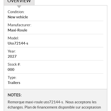
OVERVIEW
O
Condition:
v
New vehicle
e
Manufacturer:
r
Maxi-Roule
v
i
Model:
e
Uto72144-s
w
Year:
2027
Stock #:
000
Type:
Trailers
N
NOTES:
o
Remorque maxi-roule uto72144-s. Nous acceptons les
t
échanges. Plan de financement disponible sur acceptation