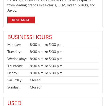
from leading brands like Polaris, KTM, Indian, Suzuki, and
Jayco.
READ MORE
BUSINESS HOURS
G
Monday:
8:30 a.m. to 5:30 p.m.
E
N
Tuesday:
8:30 a.m. to 5:30 p.m.
E
Wednesday:
8:30 a.m. to 5:30 p.m.
R
A
Thursday:
8:30 a.m. to 5:30 p.m.
L
Friday:
8:30 a.m. to 5:30 p.m.
Saturday:
Closed
Sunday:
Closed
USED