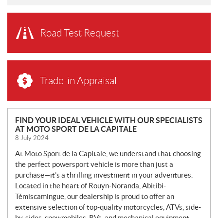
Road Test Request
Trade-in Appraisal
N
FIND YOUR IDEAL VEHICLE WITH OUR SPECIALISTS
AT MOTO SPORT DE LA CAPITALE
E
8 July 2024
W
S
At Moto Sport de la Capitale, we understand that choosing
the perfect powersport vehicle is more than just a
purchase—it’s a thrilling investment in your adventures.
Located in the heart of Rouyn-Noranda, Abitibi-
Témiscamingue, our dealership is proud to offer an
extensive selection of top-quality motorcycles, ATVs, side-
by-sides, snowmobiles, RVs, and mechanical equipment