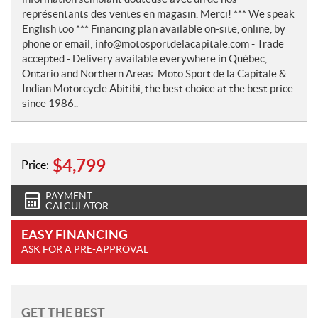
représentants des ventes en magasin. Merci! *** We speak
English too *** Financing plan available on-site, online, by
phone or email; info@motosportdelacapitale.com - Trade
accepted - Delivery available everywhere in Québec,
Ontario and Northern Areas. Moto Sport de la Capitale &
Indian Motorcycle Abitibi, the best choice at the best price
since 1986..
$
4,799
Price:
PAYMENT
CALCULATOR
EASY FINANCING
ASK FOR A PRE-APPROVAL
GET THE BEST