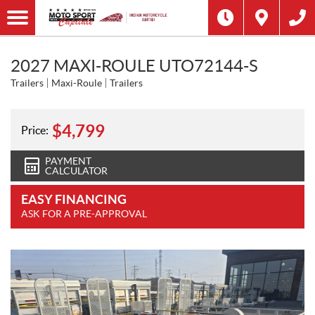
2027 MAXI-ROULE UTO72144-S
Trailers
Maxi-Roule
Trailers
$
4,799
Price:
PAYMENT
CALCULATOR
EASY FINANCING
ASK FOR A PRE-APPROVAL