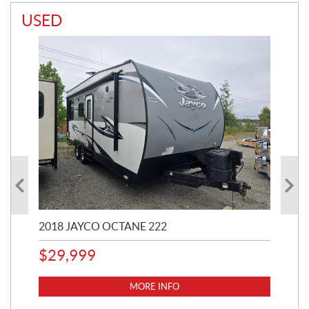
USED
2018 JAYCO OCTANE 222
20
$
29,999
$
8
MORE INFO