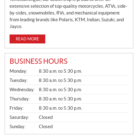
extensive selection of top-quality motorcycles, ATVs, side-
by-sides, snowmobiles, RVs, and mechanical equipment
from leading brands like Polaris, KTM, Indian, Suzuki, and
Jayco.
READ MORE
BUSINESS HOURS
G
Monday:
8:30 a.m. to 5:30 p.m.
E
N
Tuesday:
8:30 a.m. to 5:30 p.m.
E
Wednesday:
8:30 a.m. to 5:30 p.m.
R
A
Thursday:
8:30 a.m. to 5:30 p.m.
L
Friday:
8:30 a.m. to 5:30 p.m.
Saturday:
Closed
Sunday:
Closed