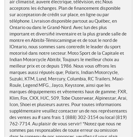
e
air climatisé, auvent électrique, télévision, etc.Nous
s
acceptons les échanges. Plan de financement disponible
sur acceptation de crédit sur place, en ligne ou par
téléphone. Livraison disponible partout au Québec, en
Ontario ou dans le Grand-Nord. Avec lun des plus
important et diversifié inventaire et la plus grande salle de
montre en Abitibi-Témiscamingue et de tout le nord de
lOntario, nous sommes sans contredit le leader du sport
motorisé dans notre secteur. Moto Sport de la Capitale et
Indian Motorcycle Abitibi, Toujours le meilleur choix au
meilleur prix et ce depuis 1986. Nous vous offrons les
marques aussi réputés que; Polaris, Indian Motorcycle,
Suzuki, KTM, Lund, Mercury, Columbia, RC Trailers, Maxi-
Roule, Legend MFG., Jayco, Keystone, ainsi que les
marques déquipements et vêtements haut de gamme; FXR,
Klim, Fox, CKX, HJC, 509, Tobe Outerwear, Alpinestar, Arai,
Icon, Shoei et plusieurs autres. Pour toutes informations
supplémentaire veuillez contacter un de nos représentants
des ventes au # sans frais 1 (888) 302-3154 ou local (819)
762-7714. Au plaisir de vous servir! *Notez que nous ne
sommes pas responsables de toute erreur ou omission
dans le contenu de nos annonces, veuillez sil vous plait