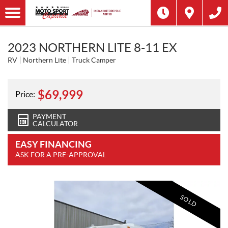
2023 NORTHERN LITE 8-11 EX
RV
Northern Lite
Truck Camper
$
69,999
Price:
PAYMENT
CALCULATOR
EASY FINANCING
ASK FOR A PRE-APPROVAL
SOLD