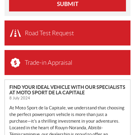
SUBMIT
Road Test Request
Trade-in Appraisal
N
FIND YOUR IDEAL VEHICLE WITH OUR SPECIALISTS
AT MOTO SPORT DE LA CAPITALE
E
8 July 2024
W
S
At Moto Sport de la Capitale, we understand that choosing
the perfect powersport vehicle is more than just a
purchase—it’s a thrilling investment in your adventures.
Located in the heart of Rouyn-Noranda, Abitibi-
Témiscamingue, our dealership is proud to offer an