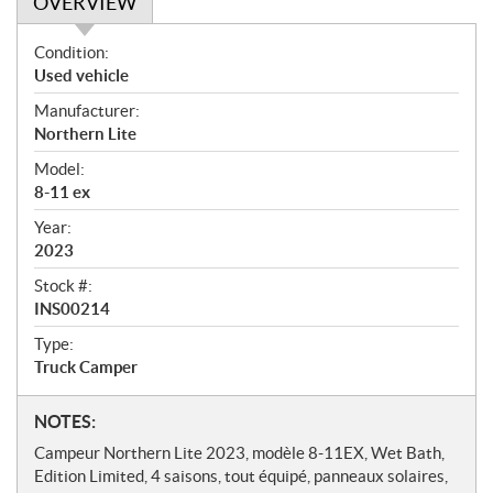
OVERVIEW
O
Condition:
v
Used vehicle
e
Manufacturer:
r
Northern Lite
v
i
Model:
e
8-11 ex
w
Year:
2023
Stock #:
INS00214
Type:
Truck Camper
N
NOTES:
o
Campeur Northern Lite 2023, modèle 8-11EX, Wet Bath,
t
Edition Limited, 4 saisons, tout équipé, panneaux solaires,