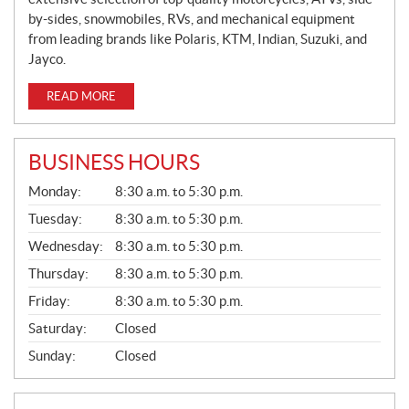
by-sides, snowmobiles, RVs, and mechanical equipment
from leading brands like Polaris, KTM, Indian, Suzuki, and
Jayco.
READ MORE
BUSINESS HOURS
G
Monday:
8:30 a.m. to 5:30 p.m.
E
N
Tuesday:
8:30 a.m. to 5:30 p.m.
E
Wednesday:
8:30 a.m. to 5:30 p.m.
R
A
Thursday:
8:30 a.m. to 5:30 p.m.
L
Friday:
8:30 a.m. to 5:30 p.m.
Saturday:
Closed
Sunday:
Closed