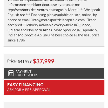
information semblant douteuse avec un de nos
représentants des ventes en magasin. Merci! *** We speak
English too *** Financing plan available on-site, online, by
phone or email; info@motosportdelacapitale.com - Trade
accepted - Delivery available everywhere in Québec,
Ontario and Northern Areas. Moto Sport de la Capitale &
Indian Motorcycle Abitibi, the best choice at the best price
since 1986
$
37,999
Price:
$
41,999
PAYMENT
CALCULATOR
EASY FINANCING
ASK FOR A PRE-APPROVAL