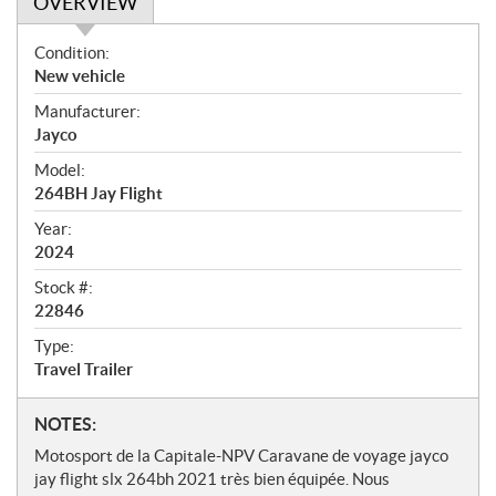
OVERVIEW
O
Condition:
v
New vehicle
e
Manufacturer:
r
Jayco
v
i
Model:
e
264BH Jay Flight
w
Year:
2024
Stock #:
22846
Type:
Travel Trailer
N
NOTES:
o
Motosport de la Capitale-NPV Caravane de voyage jayco
t
jay flight slx 264bh 2021 très bien équipée. Nous