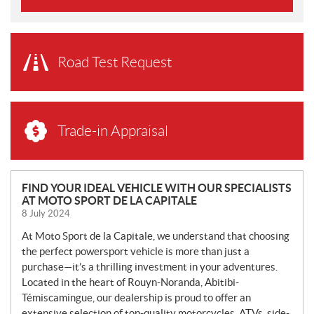
Road Test Request
Trade-in Appraisal
N
FIND YOUR IDEAL VEHICLE WITH OUR SPECIALISTS
AT MOTO SPORT DE LA CAPITALE
E
8 July 2024
W
S
At Moto Sport de la Capitale, we understand that choosing
the perfect powersport vehicle is more than just a
purchase—it’s a thrilling investment in your adventures.
Located in the heart of Rouyn-Noranda, Abitibi-
Témiscamingue, our dealership is proud to offer an
extensive selection of top-quality motorcycles, ATVs, side-