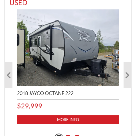
USED
2018 JAYCO OCTANE 222
20
$
29,999
$
8
MORE INFO