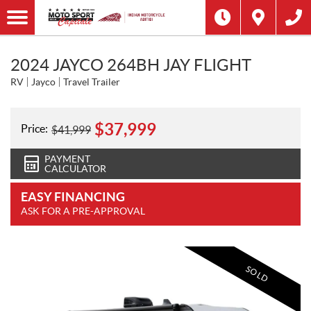
2024 JAYCO 264BH JAY FLIGHT
RV
Jayco
Travel Trailer
$
37,999
Price:
$
41,999
PAYMENT
CALCULATOR
EASY FINANCING
ASK FOR A PRE-APPROVAL
SOLD