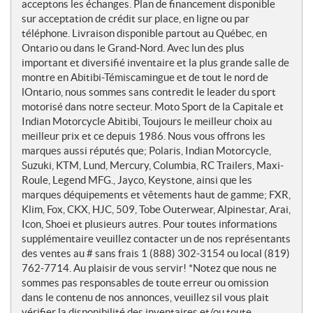
e
acceptons les échanges. Plan de financement disponible
s
sur acceptation de crédit sur place, en ligne ou par
téléphone. Livraison disponible partout au Québec, en
Ontario ou dans le Grand-Nord. Avec lun des plus
important et diversifié inventaire et la plus grande salle de
montre en Abitibi-Témiscamingue et de tout le nord de
lOntario, nous sommes sans contredit le leader du sport
motorisé dans notre secteur. Moto Sport de la Capitale et
Indian Motorcycle Abitibi, Toujours le meilleur choix au
meilleur prix et ce depuis 1986. Nous vous offrons les
marques aussi réputés que; Polaris, Indian Motorcycle,
Suzuki, KTM, Lund, Mercury, Columbia, RC Trailers, Maxi-
Roule, Legend MFG., Jayco, Keystone, ainsi que les
marques déquipements et vêtements haut de gamme; FXR,
Klim, Fox, CKX, HJC, 509, Tobe Outerwear, Alpinestar, Arai,
Icon, Shoei et plusieurs autres. Pour toutes informations
supplémentaire veuillez contacter un de nos représentants
des ventes au # sans frais 1 (888) 302-3154 ou local (819)
762-7714. Au plaisir de vous servir! *Notez que nous ne
sommes pas responsables de toute erreur ou omission
dans le contenu de nos annonces, veuillez sil vous plait
vérifier la disponibilité des inventaires et/ou toute