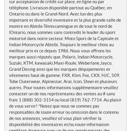
e
sur acceptation de crédit sur place, en ligne ou par
s
téléphone. Livraison disponible partout au Québec, en
Ontario ou dans le Grand-Nord. Avec lun des plus
important et diversifié inventaire et la plus grande salle de
montre en Abitibi-Témiscamingue et de tout le nord de
lOntario, nous sommes sans contredit le leader du sport
motorisé dans notre secteur. Moto Sport de la Capitale et
Indian Motorcycle Abitibi, Toujours le meilleur choix au
meilleur prix et ce depuis 1986. Nous vous offrons les
marques aussi réputés que; Polaris, Indian Motorcycle,
Suzuki, KTM, kawasaki,Maxi-Roule, Weberlane,Jayco,
Grand Desing ainsi que les marques déquipements et
vêtements haut de gamme; FXR, Klim, Fox, CKX, HJC, 509,
Tobe Outerwear, Alpinestar, Arai, Icon, Shoei et plusieurs
autres. Pour toutes informations supplémentaire veuillez
contacter un de nos représentants des ventes au # sans
frais 1 (888) 302-3154 ou local (819) 762-7714. Au plaisir
de vous servir! *Notez que nous ne sommes pas
responsables de toute erreur ou omission dans le contenu
de nos annonces, veuillez sil vous plait vérifier la
disponibilité des inventaires et/ou toute information
semblant douteuse avec un de nos représentants des