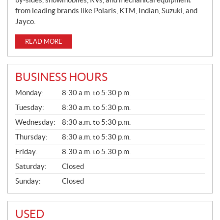
from leading brands like Polaris, KTM, Indian, Suzuki, and
Jayco.
READ MORE
BUSINESS HOURS
G
Monday:
8:30 a.m. to 5:30 p.m.
E
N
Tuesday:
8:30 a.m. to 5:30 p.m.
E
Wednesday:
8:30 a.m. to 5:30 p.m.
R
A
Thursday:
8:30 a.m. to 5:30 p.m.
L
Friday:
8:30 a.m. to 5:30 p.m.
Saturday:
Closed
Sunday:
Closed
USED