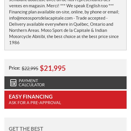
ventes en magasin. Merci! *** We speak English too ***
Financing plan available on-site, online, by phone or email;
info@motosportdelacapitale.com - Trade accepted -
Delivery available everywhere in Québec, Ontario and
Northern Areas. Moto Sport de la Capitale & Indian
Motorcycle Abitibi, the best choice at the best price since
1986
$
21,995
Price:
$
22,995
PAYMENT
CALCULATOR
EASY FINANCING
ASK FOR A PRE-APPROVAL
GET THE BEST