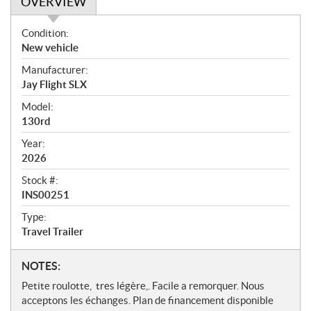
OVERVIEW
O
Condition:
v
New vehicle
e
Manufacturer:
r
Jay Flight SLX
v
i
Model:
e
130rd
w
Year:
2026
Stock #:
INS00251
Type:
Travel Trailer
N
NOTES:
o
Petite roulotte, tres légère,. Facile a remorquer. Nous
t
acceptons les échanges. Plan de financement disponible