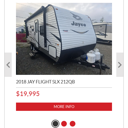
2018 JAY FLIGHT SLX 212QB
202
$
19,995
$
2
MORE INFO