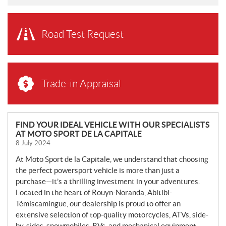
Road Test Request
Trade-in Appraisal
N
FIND YOUR IDEAL VEHICLE WITH OUR SPECIALISTS
AT MOTO SPORT DE LA CAPITALE
E
8 July 2024
W
S
At Moto Sport de la Capitale, we understand that choosing
the perfect powersport vehicle is more than just a
purchase—it’s a thrilling investment in your adventures.
Located in the heart of Rouyn-Noranda, Abitibi-
Témiscamingue, our dealership is proud to offer an
extensive selection of top-quality motorcycles, ATVs, side-
by-sides, snowmobiles, RVs, and mechanical equipment