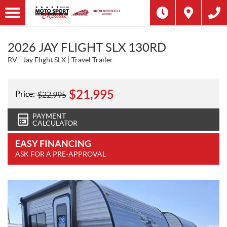
2026 JAY FLIGHT SLX 130RD
RV
Jay Flight SLX
Travel Trailer
$
21,995
Price:
$
22,995
PAYMENT
CALCULATOR
EASY FINANCING
ASK FOR A PRE-APPROVAL