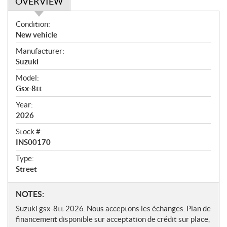
OVERVIEW
O
Condition:
v
New vehicle
e
Manufacturer:
r
Suzuki
v
i
Model:
e
Gsx-8tt
w
Year:
2026
Stock #:
INS00170
Type:
Street
N
NOTES:
o
Suzuki gsx-8tt 2026. Nous acceptons les échanges. Plan de
t
financement disponible sur acceptation de crédit sur place,