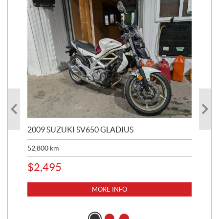
2009 SUZUKI SV650 GLADIUS
200
52,800
km
47,
$
2,495
$
2
MORE INFO