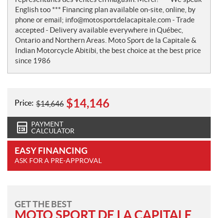
English too *** Financing plan available on-site, online, by
phone or email; info@motosportdelacapitale.com - Trade
accepted - Delivery available everywhere in Québec,
Ontario and Northern Areas. Moto Sport de la Capitale &
Indian Motorcycle Abitibi, the best choice at the best price
since 1986
$
14,146
Price:
$
14,646
PAYMENT
CALCULATOR
EASY FINANCING
ASK FOR A PRE-APPROVAL
GET THE BEST
MOTO SPORT DE LA CAPITALE