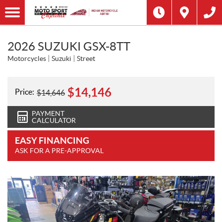
2026 SUZUKI GSX-8TT
Motorcycles
Suzuki
Street
$
14,146
Price:
$
14,646
PAYMENT
CALCULATOR
EASY FINANCING
ASK FOR A PRE-APPROVAL