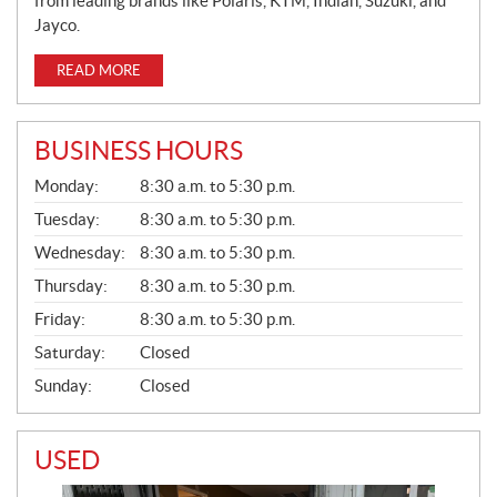
from leading brands like Polaris, KTM, Indian, Suzuki, and
Jayco.
READ MORE
BUSINESS HOURS
G
Monday:
8:30 a.m. to 5:30 p.m.
E
N
Tuesday:
8:30 a.m. to 5:30 p.m.
E
Wednesday:
8:30 a.m. to 5:30 p.m.
R
A
Thursday:
8:30 a.m. to 5:30 p.m.
L
Friday:
8:30 a.m. to 5:30 p.m.
Saturday:
Closed
Sunday:
Closed
USED