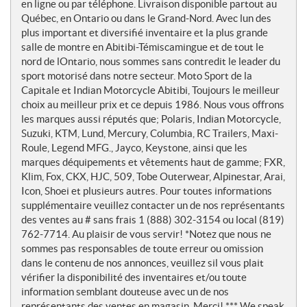
e
en ligne ou par téléphone. Livraison disponible partout au
s
Québec, en Ontario ou dans le Grand-Nord. Avec lun des
plus important et diversifié inventaire et la plus grande
salle de montre en Abitibi-Témiscamingue et de tout le
nord de lOntario, nous sommes sans contredit le leader du
sport motorisé dans notre secteur. Moto Sport de la
Capitale et Indian Motorcycle Abitibi, Toujours le meilleur
choix au meilleur prix et ce depuis 1986. Nous vous offrons
les marques aussi réputés que; Polaris, Indian Motorcycle,
Suzuki, KTM, Lund, Mercury, Columbia, RC Trailers, Maxi-
Roule, Legend MFG., Jayco, Keystone, ainsi que les
marques déquipements et vêtements haut de gamme; FXR,
Klim, Fox, CKX, HJC, 509, Tobe Outerwear, Alpinestar, Arai,
Icon, Shoei et plusieurs autres. Pour toutes informations
supplémentaire veuillez contacter un de nos représentants
des ventes au # sans frais 1 (888) 302-3154 ou local (819)
762-7714. Au plaisir de vous servir! *Notez que nous ne
sommes pas responsables de toute erreur ou omission
dans le contenu de nos annonces, veuillez sil vous plait
vérifier la disponibilité des inventaires et/ou toute
information semblant douteuse avec un de nos
représentants des ventes en magasin. Merci! *** We speak