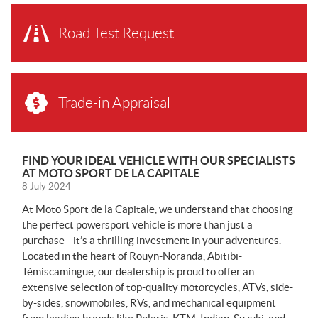
Road Test Request
Trade-in Appraisal
N
FIND YOUR IDEAL VEHICLE WITH OUR SPECIALISTS
AT MOTO SPORT DE LA CAPITALE
E
8 July 2024
W
S
At Moto Sport de la Capitale, we understand that choosing
the perfect powersport vehicle is more than just a
purchase—it’s a thrilling investment in your adventures.
Located in the heart of Rouyn-Noranda, Abitibi-
Témiscamingue, our dealership is proud to offer an
extensive selection of top-quality motorcycles, ATVs, side-
by-sides, snowmobiles, RVs, and mechanical equipment